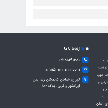
ارتباط با ما
021-88490380
ن و
 نوشت
info@namitahrir.com
ات مورد
تهران، خیابان کریمخان زند، بین
دارس و
ایرانشهر و قرنی، پلاک 182
عی
ت
به
ی آسان