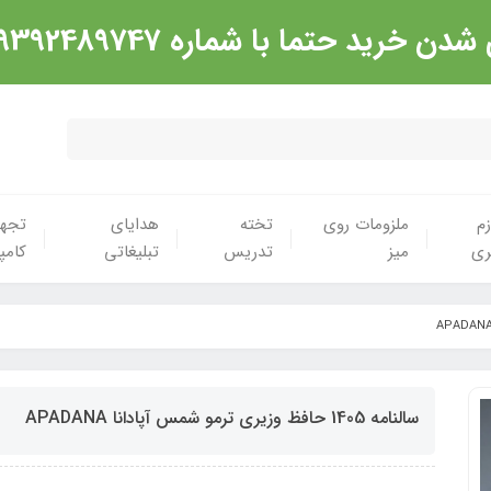
شماره 09392489747 تماس گرفته شود. ارادت
زم
ملزومات روی
تخته
هدایای
تجهی
ری
میز
تدریس
تبلیغاتی
کامپ
سالنامه 1405 حافظ وزیری ترمو شمس آپادانا APADANA