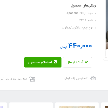
ویژگی‌های محصول
برند: آپادانا Apadana
قطع: 16*24
نوع چاپ: داغکوب/طلاکوب
440,000
تومان
آماده ارسال
استعلام محصول
تحویل فوری (فقط تهران)
امکان پرداخت در محل (تهرا