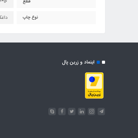
قطع
16*24
نوع چاپ
داغک
اینماد و زرین پال