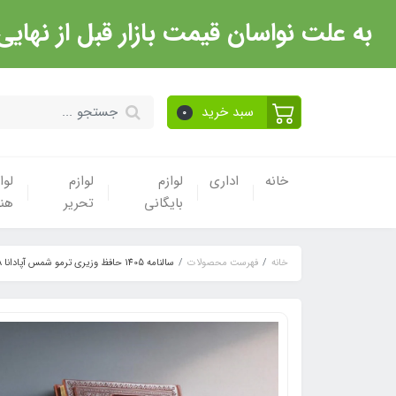
به علت نواسان قیمت بازار قبل از نهایی شدن خرید حتما با 
سبد خرید
0
خانه
اداری
لوازم
لوازم
لوا
بایگانی
تحریر
هن
خانه
فهرست محصولات
سالنامه 1405 حافظ وزیری ترمو شمس آپادانا APADANA