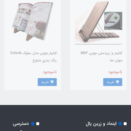
کتابیار و زیردستی چوبی MDF
کتابیار چوبی مدل سلوک Solook
جهان نما
رنگ بندی متنوع
ناموجود
ناموجود
خرید
خرید
اینماد و زرین پال
دسترسی