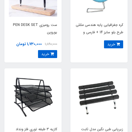
کره جغرافیایی پایه هندسی مثلثی
ست رومیزی PEN DESK SET
طرح بلو سایز 14 + فارسی و
یوروپن
لاتین
1,730,000 تومان
خرید
1,890,000
خرید
زیرپایی طبی نگین مدل ثابت
کازیه 3 طبقه توری فلز ونداد