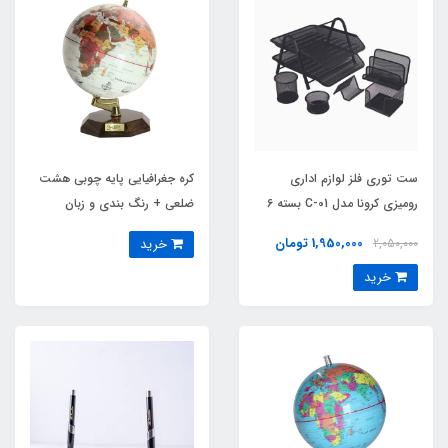
ست توری فلز لوازم اداری
کره جغرافیایی پایه چوبی هشت
رومیزی کرونا مدل C-01 بسته 6
ضلعی + رنگ بندی و زبان
عددی
1,950,000 تومان
2,050,000
خرید
خرید