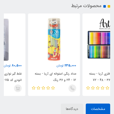
محصولات مرتبط
80,500
235,000
تومان
تومان
مداد رنگی استوانه ای آریا - بسته
غلط گیر نواری سی.کلاس مدل
12 - 24 و 36 رنگ
اتودی کد CCT-75
مشخصات
دیدگاه‌ها