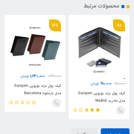
محصولات مرتبط
14٪
8٪
1,230,000
1,430,000
تومان
910,000
980,000
تومان
کیف پول برند یوروپن Europen
مدل بارسلونا Barcelona
کیف پول برند یوروپن Europen
مدل مادرید Madrid