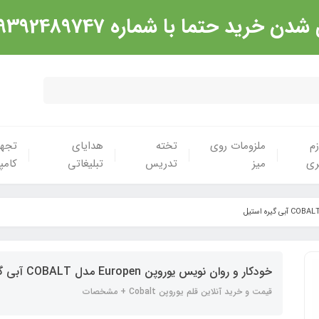
شماره 09392489747 تماس گرفته شود. ارادت
زم
ملزومات روی
تخته
هدایای
تجهی
ری
میز
تدریس
تبلیغاتی
کامپ
خودکار و روان نویس یوروپن Europen مدل COBALT آبی گیره استیل
قیمت و خرید آنلاین قلم یوروپن Cobalt + مشخصات