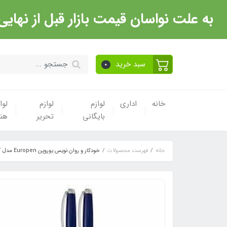
به علت نواسان قیمت بازار قبل از نهایی شدن خرید حتما با 
سبد خرید
0
خانه
اداری
لوازم
لوازم
لوا
بایگانی
تحریر
هن
خانه
فهرست محصولات
خودکار و روان نویس یوروپن Europen مدل COBALT آبی گیره استیل