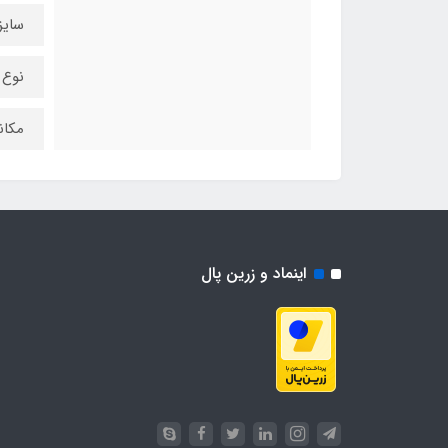
سایز
نوع 
مکان
اینماد و زرین پال