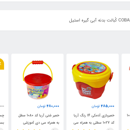
٪
480,000
485,000
تومان
تومان
000
 آریا کد 1068
خمیربازی آدمکی 14 رنگ آریا
خمیر شنی آریا کد 1080 سطل
کد 1027 سطلی به همراه سی
به همراه سی دی آموزشی
بسته 6
دی آموزشی