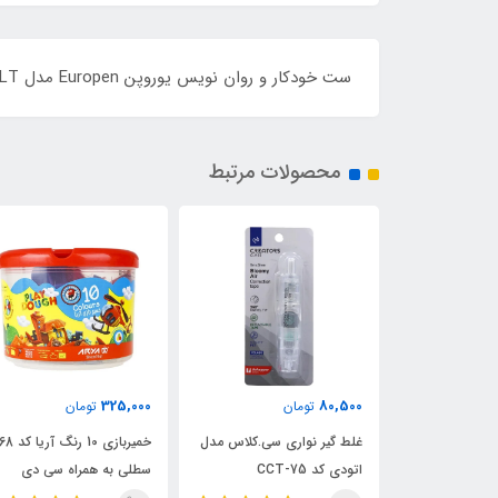
ست خودکار و روان نویس یوروپن Europen مدل COBALT کُبالت بدنه آبی گیره استیل
محصولات مرتبط
325,000
80,500
ن
تومان
تومان
انه ای آریا -
غلط گیر نواری سی.کلاس مدل
خمیربازی 10 رنگ
اتودی کد CCT-75
سطلی به همراه سی دی
آموزشی