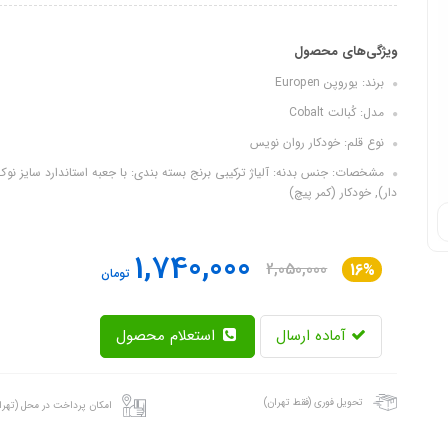
ویژگی‌های محصول
برند: یوروپن Europen
مدل: کُبالت Cobalt
نوع قلم: خودکار روان نویس
دار), خودکار (کمر پیچ)
1,740,000
2,050,000
16%
تومان
آماده ارسال
استعلام محصول
تحویل فوری (فقط تهران)
امکان پرداخت در محل (تهرا