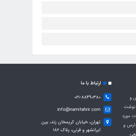
ارتباط با ما
021-88490380
ن و
 نوشت
info@namitahrir.com
ات مورد
تهران، خیابان کریمخان زند، بین
دارس و
ایرانشهر و قرنی، پلاک 182
عی