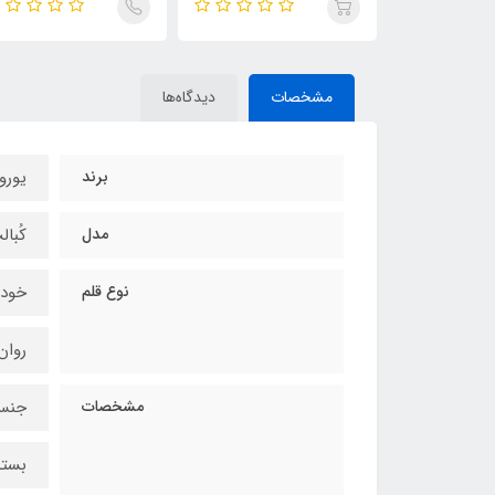
مشخصات
دیدگاه‌ها
برند
یوروپن 
مدل
کُبالت t
نوع قلم
خودک
روان
مشخصات
جنس 
بسته