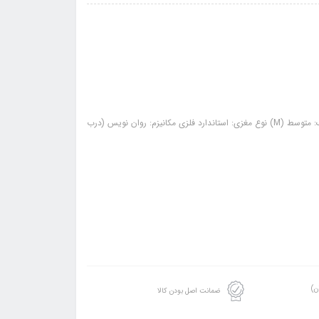
مشخصات: جنس بدنه: آلیاژ ترکیبی برنج بسته بندی: با جعبه استاندارد سایز نوک: متوسط (M) نوع مغزی: استاندارد فلزی مکانیزم: روان نویس (درب
ن)
ضمانت اصل بودن کالا