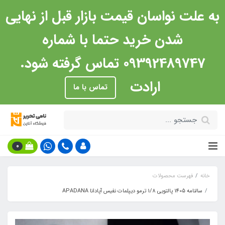
به علت نواسان قیمت بازار قبل از نهایی
شدن خرید حتما با شماره
09392489747 تماس گرفته شود.
ارادت
تماس با ما
0
خانه
فهرست محصولات
سالنامه 1405 پالتویی 1/8 ترمو دیپلمات نفیس آپادانا APADANA