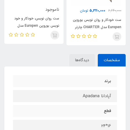
ناموجود
5,320,000
6,240,000
تومان
ست روان نویس، خودکار و خود
ست خودکار و روان نویس یوروپن
نویس یوروپن Europen مدل
Europen مدل CHARTER چارتر
WONDER واندر کرومو طلایی
بدنه قهوه ای گیره زرد
مشخصات
دیدگاه‌ها
برند
آپادانا Apadana
قطع
16*24