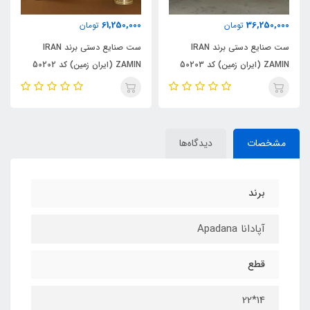
61,250,000
36,250,000
تومان
تومان
ست صنایع دستی برند IRAN
ست صنایع دستی برند IRAN
ZAMIN (ایران زمین) کد 50203
ZAMIN (ایران زمین) کد 50202
مشخصات
دیدگاه‌ها
برند
آپادانا Apadana
قطع
14*22