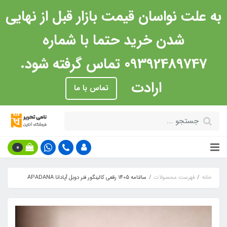
به علت نواسان قیمت بازار قبل از نهایی
شدن خرید حتما با شماره
09392489747 تماس گرفته شود.
ارادت
تماس با ما
0
خانه
فهرست محصولات
سالنامه 1405 رقعی کالینگور فنر دوبل آپادانا APADANA