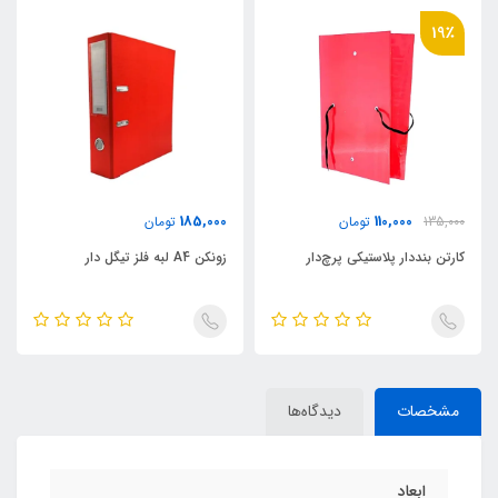
19٪
185,000
110,000
135,000
تومان
تومان
کارتن بنددار پلاستیکی پرچ‌دار
زونکن A4 لبه فلز تیگل دار
مشخصات
دیدگاه‌ها
ابعاد