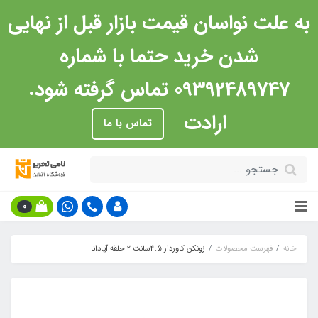
به علت نواسان قیمت بازار قبل از نهایی
شدن خرید حتما با شماره
09392489747 تماس گرفته شود.
ارادت
تماس با ما
0
خانه
فهرست محصولات
زونکن کاوردار 4.5سانت 2 حلقه آپادانا