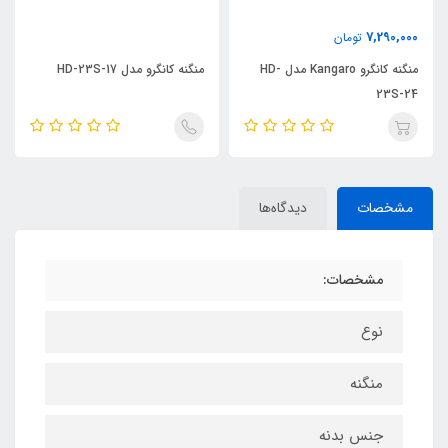
7,290,000
تومان
منگنه کانگرو Kangaro مدل HD-
منگنه کانگرو مدل HD-23S-17
23S-24
مشخصات
دیدگاه‌ها
مشخصات:
نوع
منگنه
جنس بدنه