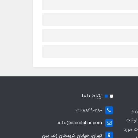
ارتباط با ما
021-88490380
ن و
 نوشت
info@namitahrir.com
ات مورد
تهران، خیابان کریمخان زند، بین