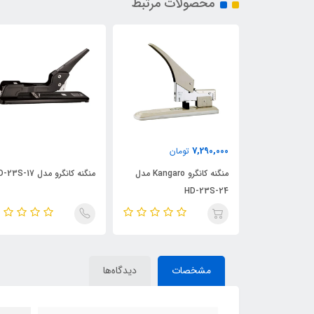
محصولات مرتبط
7,290,000
21,710,00
تومان
تومان
منگنه اهرمی کانگرو kangaro
منگنه کانگرو Kangaro مدل
منگنه کانگرو مدل HD-23S-17
HD-23S-24
مشخصات
دیدگاه‌ها