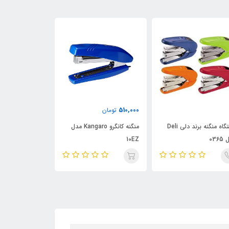
15٪
0,000
510,000
تومان
7,660,000
دستگاه منگنه برند دلی Deli
منگنه کانگرو Kangaro مدل
منگنه کانگرو مدل S12S17
036
10EZ