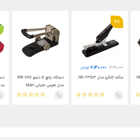
4٪
4,130,000
4,290,000
تومان
منگنه کانگرو مدل HD-23S13
دستگاه پانچ کا دبلیو KW-triO
مدل اهرمی خلبانی 9556
مدل 5