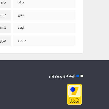
برند
kangaro
مدل
S-13
ابعاد
x۶۴x۱۱۵
جنس
فلزی
اینماد و زرین پال