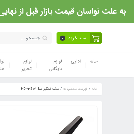
به علت نواسان قیمت بازار قبل از نهایی شدن خرید حتما با 
سبد خرید
0
خانه
اداری
لوازم
لوازم
لوا
بایگانی
تحریر
هن
خانه
فهرست محصولات
منگنه کانگرو مدل HD-23S13