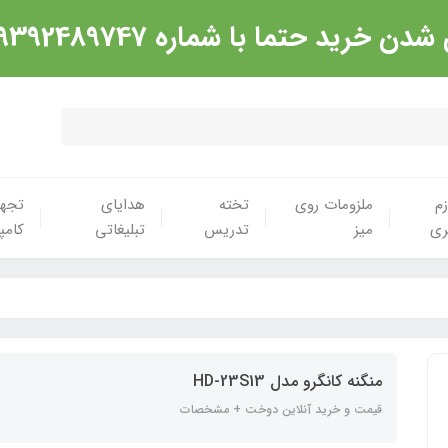
شماره 09392489747 تماس گرفته شود. ارادت
زم
ملزومات روی
تخته
هدایای
تجهی
ری
میز
تدریس
تبلیغاتی
کامپ
منگنه کانگرو مدل HD-23S13
قیمت و خرید آنلاین دوخت + مشخصات