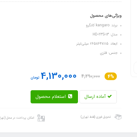
ویژگی‌های محصول
برند: kangaro کانگرو
مدل: HD-23S-13
ابعاد: ۲۶۵x۶۴x۱۱۵ میلی‌لیتر
جنس: فلزی
4,130,000
4,290,000
4%
تومان
آماده ارسال
استعلام محصول
تحویل فوری (فقط تهران)
امکان پرداخت در محل (تهرا