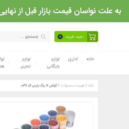
به علت نواسان قیمت بازار قبل از نهایی شدن خرید حتما با 
سبد خرید
0
خانه
اداری
لوازم
لوازم
لوا
بایگانی
تحریر
هن
خانه
فهرست محصولات
گواش 12 رنگ پارس کد 0036