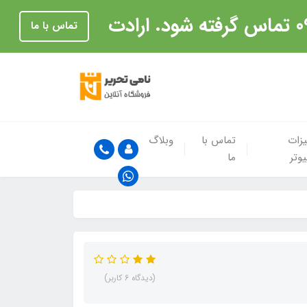
تماس با ما
زات
تماس با
وبلاگ
یوتر
ما
(دیدگاه 6 کاربر)