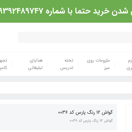
شماره 09392489747 تماس گرفته شود. ارادت
زم
ملزومات روی
تخته
هدایای
تجهی
ری
میز
تدریس
تبلیغاتی
کامپ
گواش 12 رنگ پارس کد 0036
گواش 12 رنگ پارس کد 0036