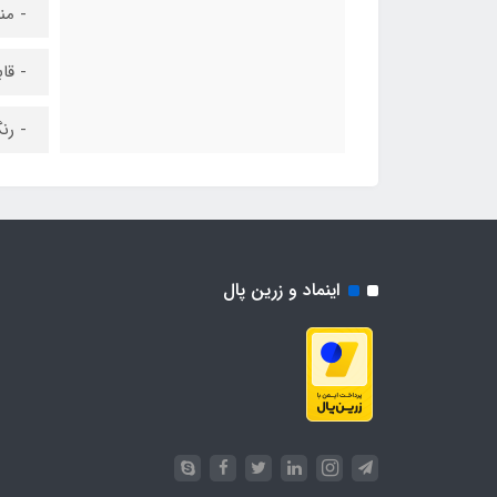
- من
- قا
- رن
اینماد و زرین پال