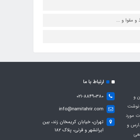
 مقوا و ...
ارتباط با ما
021-88490380
ن و
 نوشت
info@namitahrir.com
ات مورد
تهران، خیابان کریمخان زند، بین
دارس و
ایرانشهر و قرنی، پلاک 182
عی