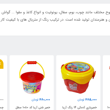
ن و هنرمندان تولید شده است. در ترکیب رنگ از متریال های با کیفیت کار 
٪
480,000
485,000
تومان
تومان
000
 آریا کد 1068
خمیربازی آدمکی 14 رنگ آریا
خمیر شنی آریا کد 1080 سطل