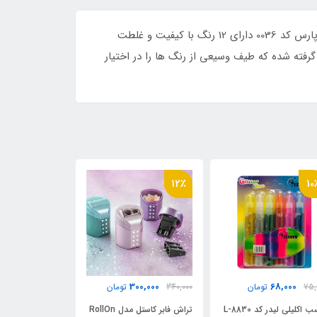
گواش 12 رنگ پارس کد 0036 قابل استفاده بروی سطوح مختلف مانند چوب، بوم، سفال، یونولیت و انواع کاغذ و مقوا ... گواش پارس کد 0036 دارای 12 رنگ با کیفیت و غلطت
گرفته شده که طیف وسیعی از رنگ ها را در اختیار
19٪
12٪
10
90,000
300,000
68,000
75,
تومان
340,000
تومان
110,000
ت
چسب اکلیلی لیدر کد L-8830
تراش فابر کاستل مدل RollOn
تراش تک سوراخ ف