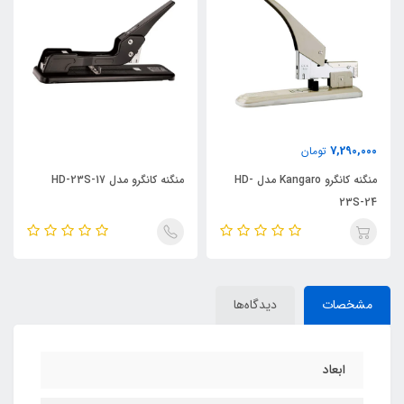
7,290,000
تومان
منگنه کانگرو Kangaro مدل HD-
منگنه کانگرو مدل HD-23S-17
23S-24
مشخصات
دیدگاه‌ها
ابعاد