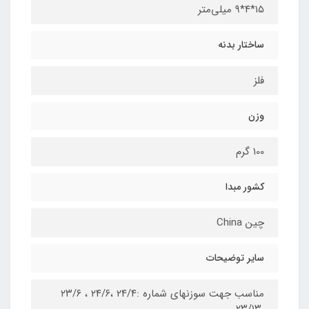
۱۵*۴*۹ میلی‌متر
ساختار بدنه
فلز
وزن
100 گرم
کشور مبدا
چین China
سایر توضیحات
مناسب جهت سوزنهای شماره :۲۴/۴ ،۲۴/۶ ، ۲۳/۶