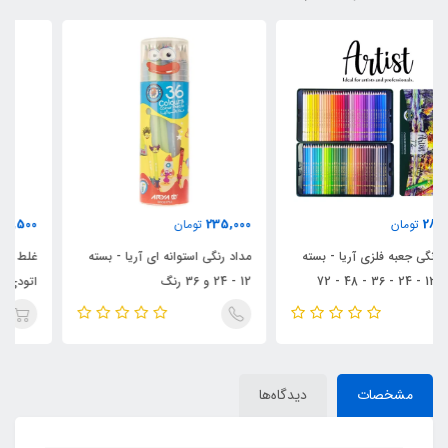
80,500
235,000
تومان
تومان
مداد رنگی استوانه ای آریا - بسته
غلط گیر نواری سی.کلاس مدل
12 - 24 و 36 رنگ
اتودی کد CCT-75
مشخصات
دیدگاه‌ها