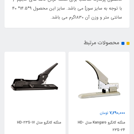
با توجه به سایز سوز] می باشد. سایز این محصول 9*14.5* 40
سانتی متر و وزن آن 1830گرم می باشد.
محصولات مرتبط
7,290,000
تومان
منگنه کانگرو Kangaro مدل HD-
منگنه کانگرو مدل HD-23S-17
23S-24