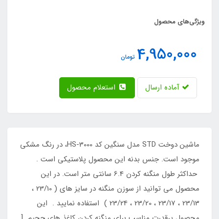
ویژگی‌های محصول
4,950,000
تومان
آماده ارسال
استعلام محصول
ماشین دوخت STD مدل سنگین کد HS-3000، در رنگ مشکی
موجود است. جنس بدنه این محصول پلاستیکی است .
حداکثر طول منگنه کردن 6.4 سانتی متر است. در این
محصول می توانید از سوزن منگنه در سایز های ( 23/10 ،
23/13 ، 23/17 ، 23/20 ، 23/24 ) استفاده نمایید . این
محصول پرقدرت مناسب برای منگنه کردن کاغذ های حجیم [