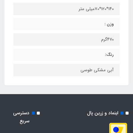
۱۴۰*120*70میلی متر
وزن :
۴۷۰گرم
رنگ:
آبی مشکی طوسی
اینماد و زرین پال
دسترسی
سریع