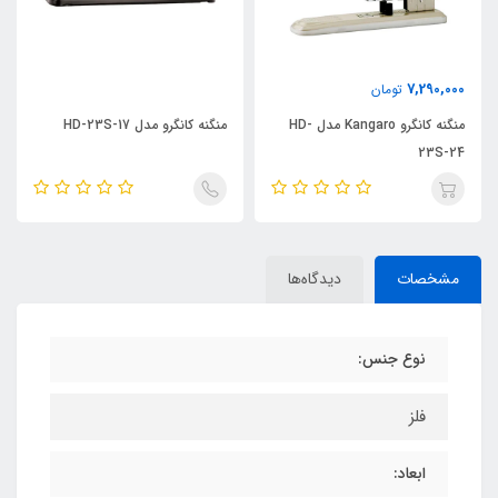
7,290,000
تومان
منگنه کانگرو Kangaro مدل HD-
منگنه کانگرو مدل HD-23S-17
23S-24
مشخصات
دیدگاه‌ها
نوع جنس:
فلز
ابعاد: