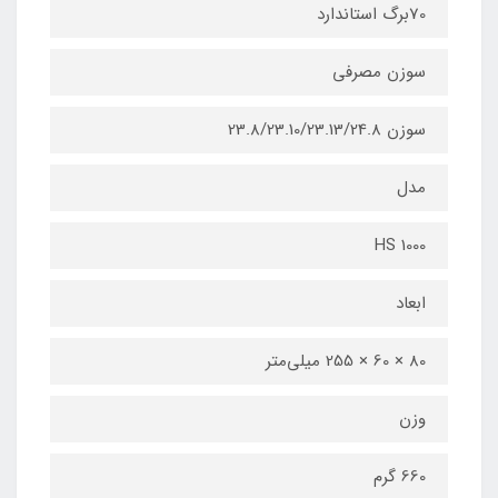
70برگ استاندارد
سوزن مصرفی
سوزن 23.8/23.10/23.13/24.8
مدل
HS 1000
ابعاد
80 × 60 × 255 میلی‌متر
وزن
660 گرم