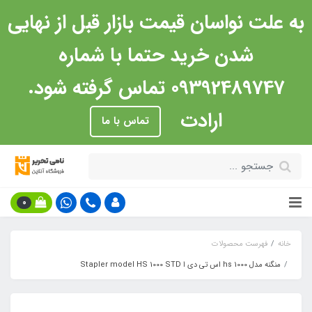
به علت نواسان قیمت بازار قبل از نهایی
شدن خرید حتما با شماره
09392489747 تماس گرفته شود.
ارادت
تماس با ما
0
خانه
فهرست محصولات
منگنه مدل hs 1000 اس تی دی ا Stapler model HS 1000 STD