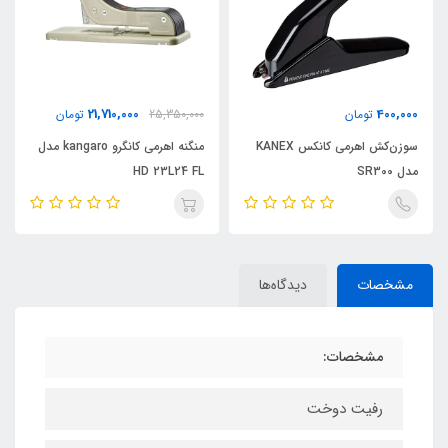
21,710,000
400,000
تومان
25,350,000
تومان
سوزن‌کش اهرمی کانکس KANEX
منگنه اهرمی کانگرو kangaro مدل
مدل SR300
HD 23L24 FL
مشخصات
دیدگاه‌ها
مشخصات:
رفیت دوخت