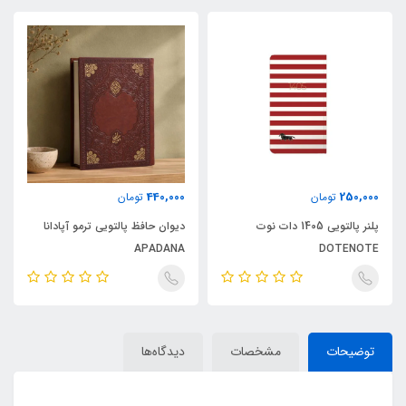
440,000
250,000
تومان
تومان
پلنر پالتویی 1405 دات نوت
دیوان حافظ پالتویی ترمو آپادانا
APADANA
DOTENOTE
توضیحات
مشخصات
دیدگاه‌ها