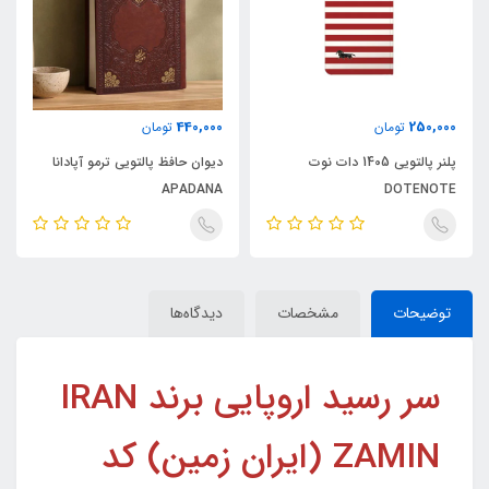
440,000
250,000
تومان
تومان
پلنر پالتویی 1405 دات نوت
دیوان حافظ پالتویی ترمو آپادانا
APADANA
DOTENOTE
توضیحات
مشخصات
دیدگاه‌ها
سر رسید اروپایی برند IRAN
ZAMIN (ایران زمین) کد