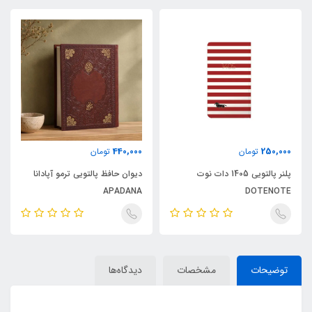
440,000
250,000
تومان
تومان
پلنر پالتویی 1405 دات نوت
دیوان حافظ پالتویی ترمو آپادانا
APADANA
DOTENOTE
توضیحات
مشخصات
دیدگاه‌ها