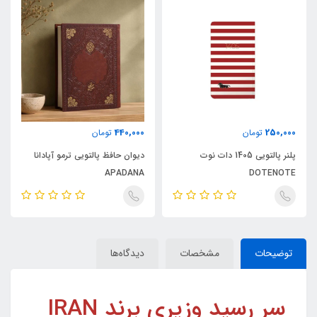
440,000
250,000
تومان
تومان
پلنر پالتویی 1405 دات نوت
دیوان حافظ پالتویی ترمو آپادانا
APADANA
DOTENOTE
توضیحات
مشخصات
دیدگاه‌ها
سر رسید وزیری برند IRAN