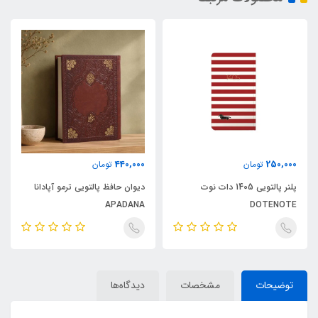
440,000
250,000
تومان
تومان
پلنر پالتویی 1405 دات نوت
دیوان حافظ پالتویی ترمو آپادانا
APADANA
DOTENOTE
توضیحات
مشخصات
دیدگاه‌ها