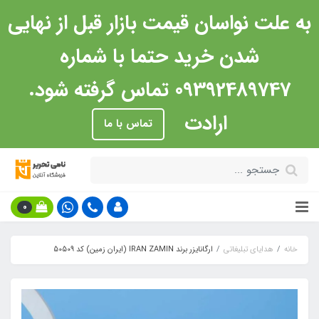
به علت نواسان قیمت بازار قبل از نهایی
شدن خرید حتما با شماره
09392489747 تماس گرفته شود.
ارادت
تماس با ما
0
خانه
هدایای تبلیغاتی
ارگانایزر برند IRAN ZAMIN (ایران زمین) کد 50509