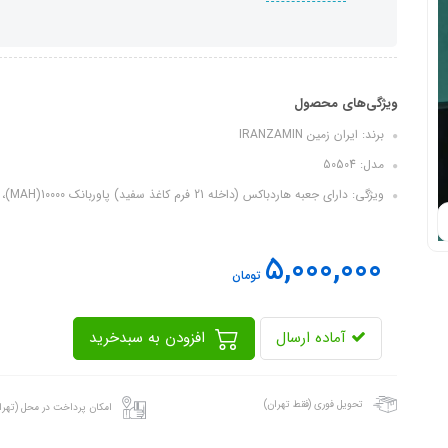
ویژگی‌های محصول
برند: ایران زمین IRANZAMIN
مدل: 50504
ویژگی: دارای جعبه هاردباکس (داخله 21 فرم کاغذ سفید) پاوربانک 10000(MAH)، فلش...
5,000,000
تومان
آماده ارسال
افزودن به سبدخرید
تحویل فوری (فقط تهران)
امکان پرداخت در محل (تهرا