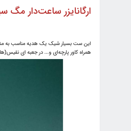
ارگانایزر ساعت‌دار مگ سیف برند IRAN ZAMIN (ایرا
همراه کاور پارچه‌ای و... در جعبه ای نفیس(ه