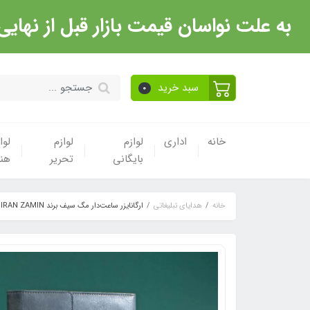
به علت نواسان قیمت بازار قبل از نهایی شدن خرید حتما با 
سبد خرید
0
خانه
اداری
لوازم
لوازم
لوا
بایگانی
تحریر
هن
خانه
هدایای تبلیغاتی
ارگانایزر ساعت‌دار مگ سیف برند IRAN ZAMIN (ایران زمین) کد 50504