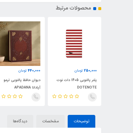
محصولات مرتبط
440,000
250,000
ن
تومان
تومان
پلنر رقعی 1405 دات نوت
پلنر پالتویی 1405 دات نوت
دیوان حافظ پالتویی ترمو
DOTENOTE
آپادانا APADANA
توضیحات
مشخصات
دیدگاه‌ها