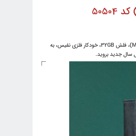
این ست بسیار شیک یک هدیه مناسب به مناسبت نوروز 1405، (داخله 21 فرم کاغذ سفید) پاوربانک 10000(MAH)، فلش 32GB، خودکار فلزی نفیس، به
ل سال جدید بروید.