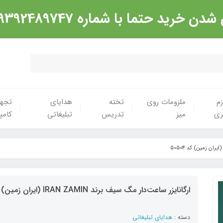
شماره 09392489747 تماس گرفته شود. ارادت
زم
ملزومات روی
تخته
هدایای
تجهی
ری
میز
تدریس
تبلیغاتی
کامپ
ارگانایزر ساعت‌دار مگ سیف برند IRAN ZAMIN (ایران زمین) کد 50504
دسته :
هدایای تبلیغاتی