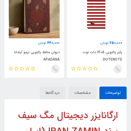
440,000
250,000
تومان
تومان
پلنر پالتویی 1405 دات نوت
دیوان حافظ پالتویی ترمو آپادانا
APADANA
DOTENOTE
توضیحات
مشخصات
دیدگاه‌ها
ارگانایزر دیجیتال مگ سیف