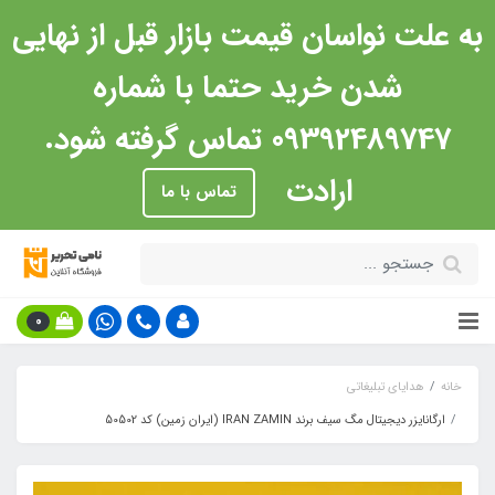
به علت نواسان قیمت بازار قبل از نهایی
شدن خرید حتما با شماره
09392489747 تماس گرفته شود.
ارادت
تماس با ما
0
خانه
هدایای تبلیغاتی
ارگانایزر دیجیتال مگ سیف برند IRAN ZAMIN (ایران زمین) کد 50502