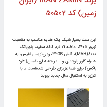
برند IRAN ZAMIN (ایران
زمین) کد 50502
این ست بسیار شیک یک هدیه مناسب به مناسبت
نوروز 1405، داخله 21 فرم کاغذ سفید، پاوربانک
8000(MAH)، فلش 32GB، روان‌نویس نفیس، به
همراه کاور پارچه‌ای و... در جعبه ای نفیس(هارد
باکس) برای شما عزیزان طراحی شده‌است تا با
انرژی به استقبال سال جدید بروید.