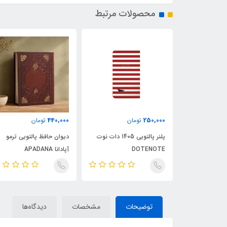
محصولات مرتبط
440,000
250,000
ن
تومان
تومان
پلنر رقعی 1405 دات نوت
پلنر پالتویی 1405 دات نوت
دیوان حافظ پالتویی ترمو
DOTENOTE
آپادانا APADANA
توضیحات
مشخصات
دیدگاه‌ها