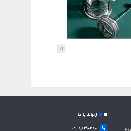
ارتباط با ما
021-88490380
ن و