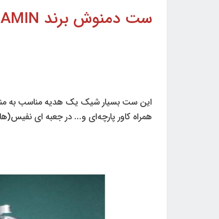
ست دمنوش برند IRAN ZAMIN (ایران زمین) کد 50220
همراه کاور پارچه‌ای و... در جعبه ای نفیس(ه