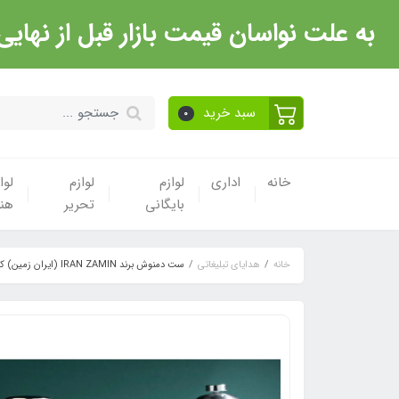
به علت نواسان قیمت بازار قبل از نهایی شدن خرید حتما با 
سبد خرید
0
خانه
اداری
لوازم
لوازم
لوا
بایگانی
تحریر
هن
خانه
هدایای تبلیغاتی
ست دمنوش برند IRAN ZAMIN (ایران زمین) کد 50220