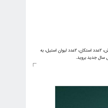
این ست بسیار شیک یک هدیه مناسب به مناسبت نوروز 1405 با اقلامی مثل فرنچ پرس، فلاسک، 2مدل دمنوش، 2عدد استکان، 2عدد لیوان استیل، به
ل سال جدید بروید.