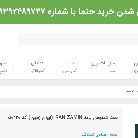
شماره 09392489747 تماس گرفته شود. ارادت
زم
ملزومات روی
تخته
هدایای
تجهی
ری
میز
تدریس
تبلیغاتی
کامپ
ست دمنوش برند IRAN ZAMIN (ایران زمین) کد 50220
دسته :
هدایای تبلیغاتی