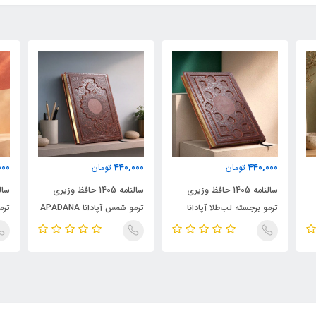
000
440,000
440,000
تومان
تومان
سالنامه 1405 حافظ وزیری
سالنامه 1405 حافظ وزیری
ترمو برجسته لب‌طلا آپادانا
ترمو شمس آپادانا APADANA
ترمو
NA
APADANA