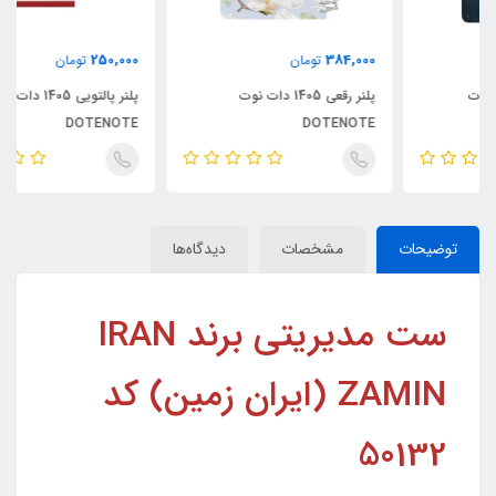
250,000
384,000
تومان
تومان
پلنر رقعی 1405 دات نوت
پلنر پالتویی 1405 دات نوت
DOTENOTE
DOTENOTE
توضیحات
مشخصات
دیدگاه‌ها
ست مدیریتی برند IRAN
ZAMIN (ایران زمین) کد
50132