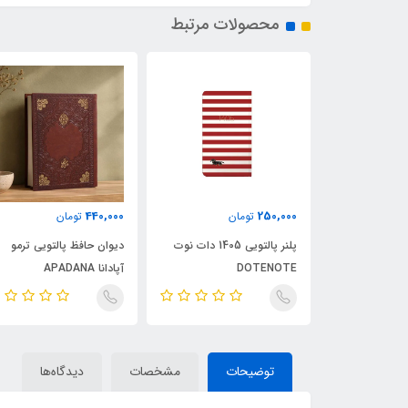
محصولات مرتبط
440,000
250,000
ن
تومان
تومان
پلنر رقعی 1405 دات نوت
پلنر پالتویی 1405 دات نوت
دیوان حافظ پالتویی ترمو
DOTENOTE
آپادانا APADANA
توضیحات
مشخصات
دیدگاه‌ها