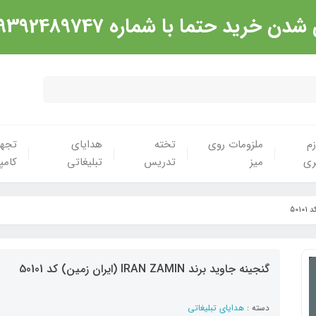
شماره 09392489747 تماس گرفته شود. ارادت
زم
ملزومات روی
تخته
هدایای
تجهی
ری
میز
تدریس
تبلیغاتی
کامپ
گنجینه جاوید برند IRAN ZAMIN (ایران زمین) کد 50101
دسته :
هدایای تبلیغاتی