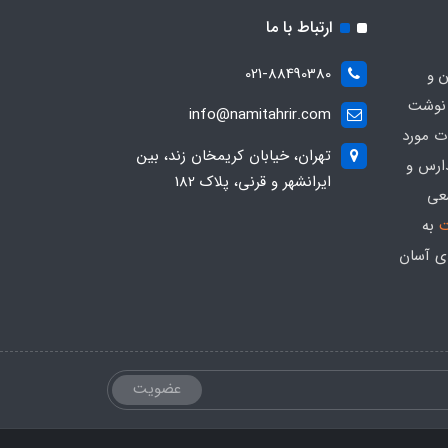
ارتباط با ما
021-88490380
ن و
 نوشت
info@namitahrir.com
ات مورد
تهران، خیابان کریمخان زند، بین
دارس و
ایرانشهر و قرنی، پلاک 182
عی
ت
به
ی آسان
عضویت