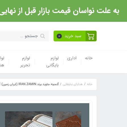
به علت نواسان قیمت بازار قبل از نهایی شدن خرید حتما با 
سبد خرید
0
خانه
اداری
لوازم
لوازم
لوا
بایگانی
تحریر
هن
خانه
هدایای تبلیغاتی
گنجینه جاوید برند IRAN ZAMIN (ایران زمین) کد 50101