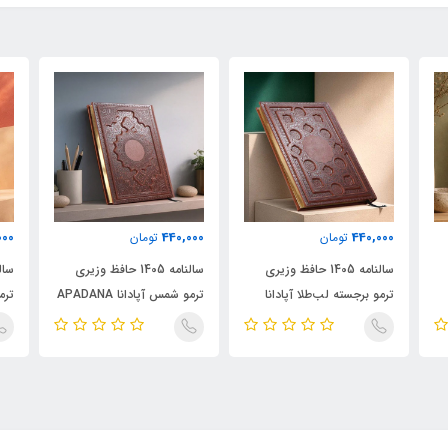
000
440,000
440,000
تومان
تومان
سالنامه 1405 حافظ وزیری
سالنامه 1405 حافظ وزیری
ترمو برجسته لب‌طلا آپادانا
ترمو شمس آپادانا APADANA
ترمو
NA
APADANA