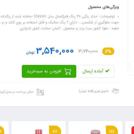
ویژگی‌های محصول
جهت جلوگیری از شکستن... -دارای 2 رنگ متالیک و قابل است
جعبه : مقوا -کشور مبدا برند و محصول : آلمان -ساخت کشور اندونزی
3,540,000
3,740,000
6%
تومان
آماده ارسال
افزودن به سبدخرید
تحویل فوری (فقط تهران)
امکان پرداخت در محل (تهرا
٪
6٪
11٪