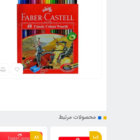
محصولات مرتبط
8٪
10٪