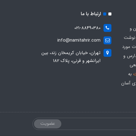
ارتباط با ما
021-88490380
ن و
 نوشت
info@namitahrir.com
ات مورد
تهران، خیابان کریمخان زند، بین
دارس و
ایرانشهر و قرنی، پلاک 182
عی
ت
به
ی آسان
عضویت