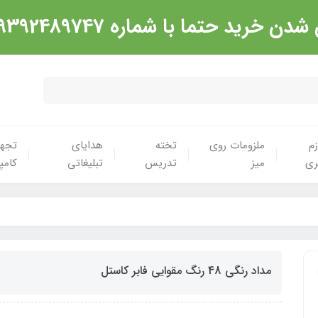
شماره 09392489747 تماس گرفته شود. ارادت
زم
ملزومات روی
تخته
هدایای
تجهی
ری
میز
تدریس
تبلیغاتی
کامپ
مداد رنگی 48 رنگ مقوایی فابر کاستل