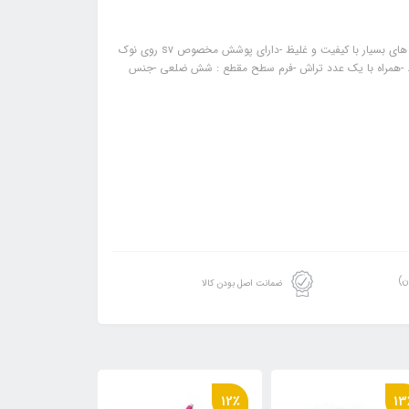
توضیحات:: -مداد رنگی 48 رنگ فابرکاستل مدل Classic -ساخته شده از رنگدانه های بسیار با کیفیت و غلیظ -دارای پوشش مخصوص sv روی نوک
فاده بر روی کاغذ و م... -همراه با یک عدد تراش -فرم سطح مقطع : شش ضلعی -جنس
ن)
ضمانت اصل بودن کالا
6٪
12٪
13