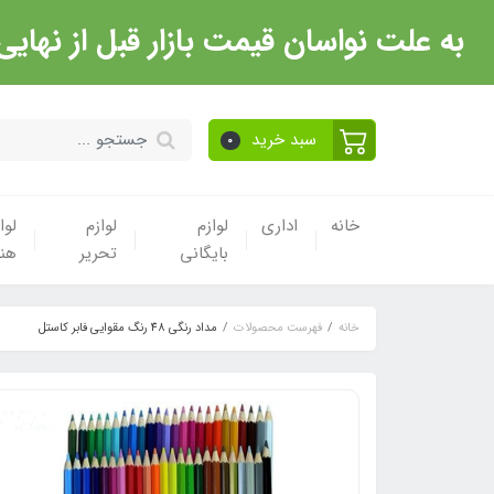
به علت نواسان قیمت بازار قبل از نهایی شدن خرید حتما با 
سبد خرید
0
خانه
اداری
لوازم
لوازم
لوا
بایگانی
تحریر
هن
خانه
فهرست محصولات
مداد رنگی 48 رنگ مقوایی فابر کاستل