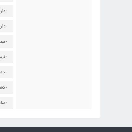
-دارای پوش
-دارای 2 رنگ متالیک و قابل استفاد
-همر
-فر
-جنس
-کشو
-ساخ