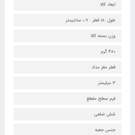
ابعاد کالا
طول :18 قطر : 0.7 سانتیمتر
وزن بسته کالا
480 گرم
قطر مغز مداد
3 میلیمتر
فرم سطح مقطع
شش ضلعی
جنس جعبه