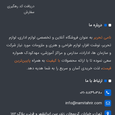
دریافت کد رهگیری
سفارش
درباره ما
نامی تحریر
به عنوان فروشگاه آنلاین و تخصصی لوازم اداری، لوازم
تحریر، نوشت افزار، لوازم طراحی و هنری و ملزومات مورد نیاز شرکت
و سازمان ها، ادارات، مدارس و مراکز آموزشی، مهدکودک همواره
سعی نموده تا با ارائه محصولات
با کیفیت
به همراه
پایین‌ترین
قیمت
، لذت خریدی آسان و سریع را به شما هدیه‌ دهد.
ارتباط با ما
021-88490380
info@namitahrir.com
تهران، خیابان کریمخان زند، بین ایرانشهر و قرنی، پلاک 182