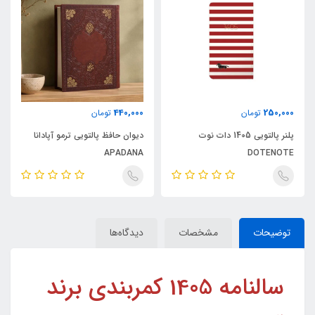
440,000
250,000
تومان
تومان
پلنر پالتویی 1405 دات نوت
دیوان حافظ پالتویی ترمو آپادانا
APADANA
DOTENOTE
توضیحات
مشخصات
دیدگاه‌ها
سالنامه 1405 کمربندی برند