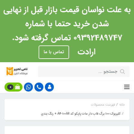
به علت نواسان قیمت بازار قبل از نهایی
شدن خرید حتما با شماره
09392489747 تماس گرفته شود.
ارادت
تماس با ما
0
خانه
فهرست محصولات
کلیربوک 100 برگ قاب دار مات پاپکو کد A4-100M + رنگ بندی