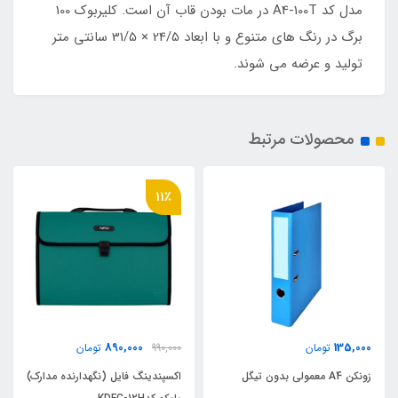
مدل کد A4-100T در مات بودن قاب آن است. کلیربوک 100
برگ در رنگ های متنوع و با ابعاد 24/5 × 31/5 سانتی متر
تولید و عرضه می شوند.
محصولات مرتبط
11٪
890,000
135,000
تومان
990,000
تومان
زونکن A4 معمولی بدون تیگل
اکسپندینگ فایل (نگهدارنده مدارک)