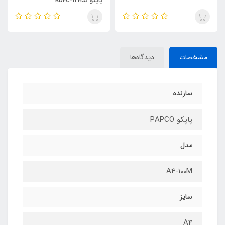
پاپکو کدKDFC-12H
مشخصات
دیدگاه‌ها
سازنده
پاپکو PAPCO
مدل
A4-100M
سایز
A4