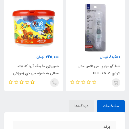
325,000
80,500
تومان
تومان
غلط گیر نواری سی.کلاس مدل
خمیربازی 10 رنگ آریا کد 1068
اتودی کد CCT-75
سطلی به همراه سی دی آموزشی
مشخصات
دیدگاه‌ها
برند