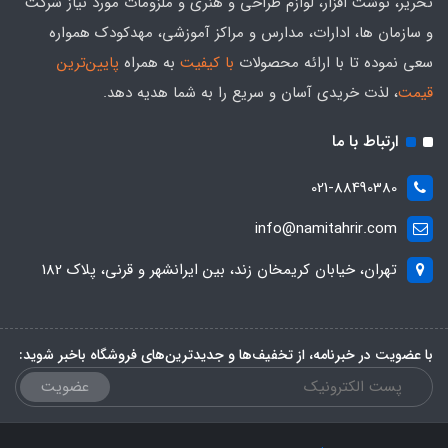
تحریر، نوشت افزار، لوازم طراحی و هنری و ملزومات مورد نیاز شرکت
و سازمان ها، ادارات، مدارس و مراکز آموزشی، مهدکودک همواره
سعی نموده تا با ارائه محصولات
با کیفیت
به همراه
پایین‌ترین
قیمت
، لذت خریدی آسان و سریع را به شما هدیه‌ دهد.
ارتباط با ما
021-88490380
info@namitahrir.com
تهران، خیابان کریمخان زند، بین ایرانشهر و قرنی، پلاک 182
با عضویت در خبرنامه، از تخفیف‌ها و جدیدترین‌های فروشگاه باخبر شوید:
عضویت