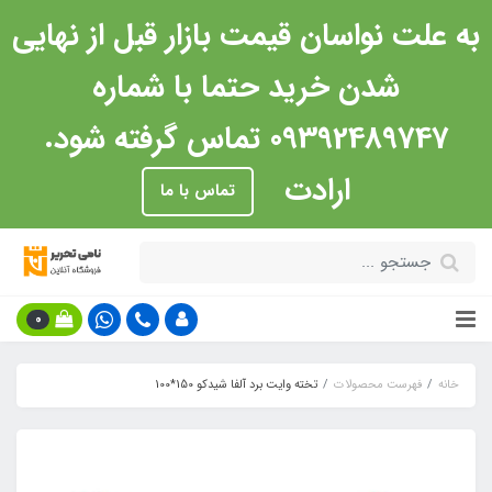
به علت نواسان قیمت بازار قبل از نهایی
شدن خرید حتما با شماره
09392489747 تماس گرفته شود.
ارادت
تماس با ما
0
خانه
فهرست محصولات
تخته وایت برد آلفا شیدکو 150*100