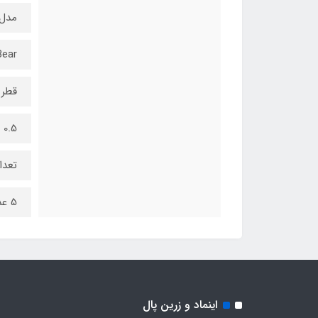
مدل
Bear
قطر 
0.5 میل
تعدا
5 عددی
اینماد و زرین پال