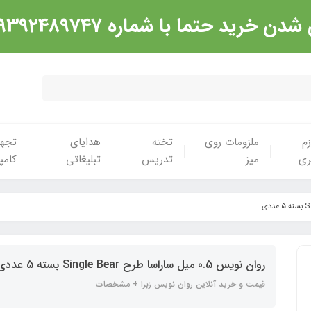
شماره 09392489747 تماس گرفته شود. ارادت
زم
ملزومات روی
تخته
هدایای
تجهی
ری
میز
تدریس
تبلیغاتی
کامپ
روان نویس 0.5 میل ساراسا طرح Single Bear بسته 5 عددی
قیمت و خرید آنلاین روان نویس زبرا + مشخصات