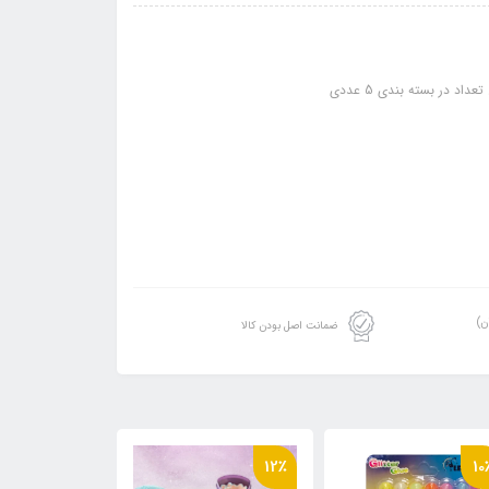
ن)
ضمانت اصل بودن کالا
19٪
12٪
10