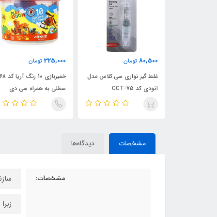
325,000
80,500
ن
تومان
تومان
انه ای آریا -
غلط گیر نواری سی.کلاس مدل
خمیربازی 10 رنگ
اتودی کد CCT-75
سطلی به همراه سی دی
آموزشی
مشخصات
دیدگاه‌ها
مشخصات:
سازن
زبرا Zebra