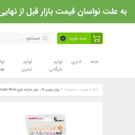
به علت نواسان قیمت بازار قبل از نهایی شدن خرید حتما با 
سبد خرید
0
خانه
اداری
لوازم
لوازم
لوا
بایگانی
تحریر
هن
خانه
فهرست محصولات
روان نویس 0.5 میل ساراسا طرح Single Bear بسته 5 عددی