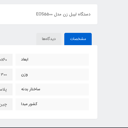
دستگاه لیبل زن مدل EOS5500
مشخصات
دیدگاه‌ها
ابعاد
x۲۰۰x۶۰
وزن
300 گرم
ساختار بدنه
پلاس
کشور مبدا
چین INA