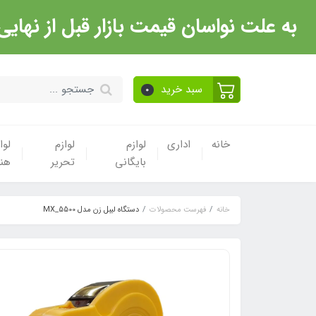
به علت نواسان قیمت بازار قبل از نهایی شدن خرید حتما با 
سبد خرید
0
خانه
اداری
لوازم
لوازم
لوا
بایگانی
تحریر
هن
خانه
فهرست محصولات
دستگاه لیبل زن مدل MX_5500