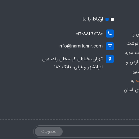
ارتباط با ما
021-88490380
ن و
 نوشت
info@namitahrir.com
ات مورد
تهران، خیابان کریمخان زند، بین
دارس و
ایرانشهر و قرنی، پلاک 182
عی
ت
به
ی آسان
عضویت