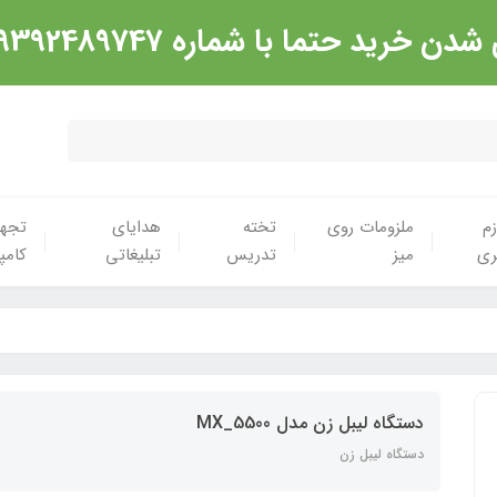
شماره 09392489747 تماس گرفته شود. ارادت
زم
ملزومات روی
تخته
هدایای
تجهی
ری
میز
تدریس
تبلیغاتی
کامپ
دستگاه لیبل زن مدل MX_5500
دستگاه لیبل زن