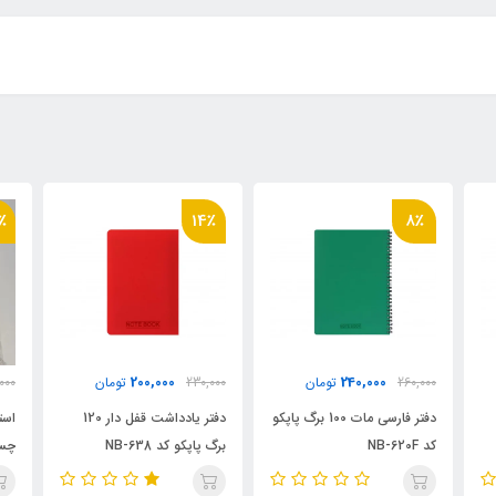
٪
14٪
8٪
200,000
240,000
260,000
تومان
230,000
تومان
000
دفتر فارسی مات 100 برگ پاپکو
دفتر یادداشت قفل دار 120
است
کد NB-620F
برگ پاپکو کد NB-638
کد A9207