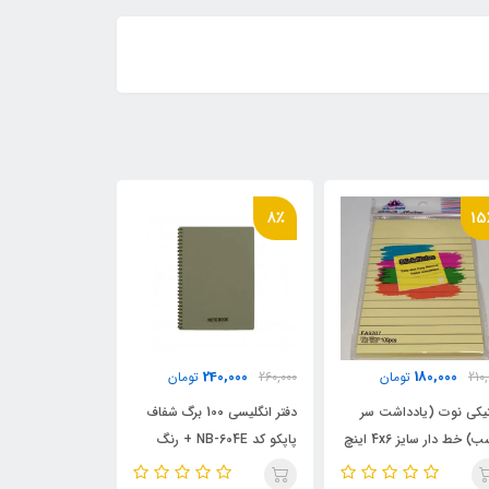
8٪
15
950,000
240,000
180,000
210,
تومان
260,000
تومان
تومان
یکی نوت (یادداشت سر
دفتر انگلیسی 100 برگ شفاف
دفتر بانک سایز رحلی 00
چسب) خط دار سایز 4x6 اینچ
پاپکو کد NB-604E + رنگ
F
بندی