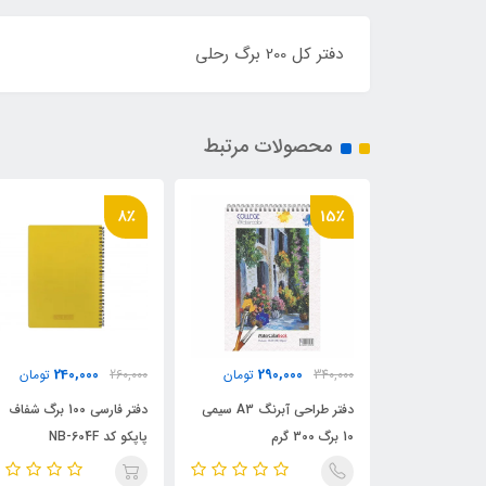
دفتر کل 200 برگ رحلی
محصولات مرتبط
8٪
15٪
240,000
290,000
14
تومان
340,000
تومان
260,000
تومان
دفتر نقاشی آبرنگ A4 سیمی
دفتر طراحی آبرنگ A3 سیمی
دفتر فارسی 100 برگ شفاف
10 برگ 300 گرم
پاپکو کد NB-604F