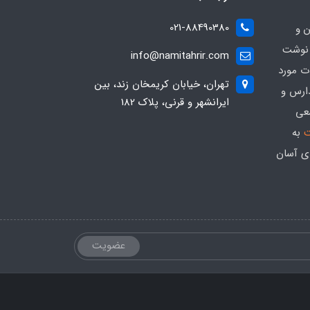
021-88490380
ن و
 نوشت
info@namitahrir.com
ات مورد
تهران، خیابان کریمخان زند، بین
دارس و
ایرانشهر و قرنی، پلاک 182
عی
ت
به
ی آسان
عضویت