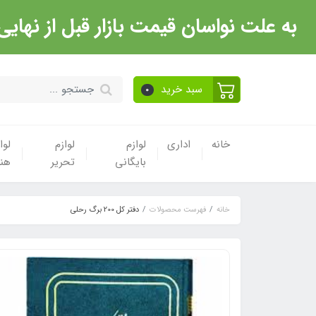
به علت نواسان قیمت بازار قبل از نهایی شدن خرید حتما با 
سبد خرید
0
خانه
اداری
لوازم
لوازم
لوا
بایگانی
تحریر
هن
خانه
فهرست محصولات
دفتر کل 200 برگ رحلی