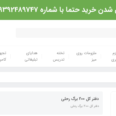
شماره 09392489747 تماس گرفته شود. ارادت
زم
ملزومات روی
تخته
هدایای
تجهی
ری
میز
تدریس
تبلیغاتی
کامپ
دفتر کل 200 برگ رحلی
دفتر کل 200 برگ رحلی