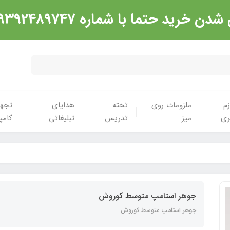
شماره 09392489747 تماس گرفته شود. ارادت
زم
ملزومات روی
تخته
هدایای
تجهی
ری
میز
تدریس
تبلیغاتی
کامپ
جوهر استامپ متوسط کوروش
جوهر استامپ متوسط کوروش