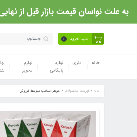
به علت نواسان قیمت بازار قبل از نهایی شدن خرید حتما با 
سبد خرید
0
خانه
اداری
لوازم
لوازم
لوا
بایگانی
تحریر
هن
خانه
فهرست محصولات
جوهر استامپ متوسط کوروش