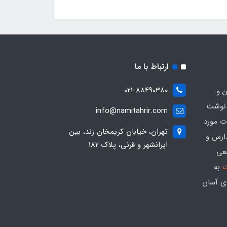
ارتباط با ما
021-88490380
ن و
 نوشت
info@namitahrir.com
ات مورد
تهران، خیابان کریمخان زند، بین
دارس و
ایرانشهر و قرنی، پلاک 182
عی
ت
به
ی آسان