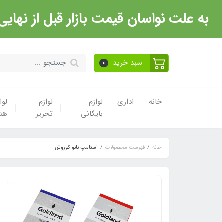
به علت نواسان قیمت بازار قبل از نهایی شدن خرید حتما با 
سبد خرید
0
خانه
اداری
لوازم
لوازم
لوا
بایگانی
تحریر
هن
خانه
فهرست محصولات
استامپ نانو کوروش