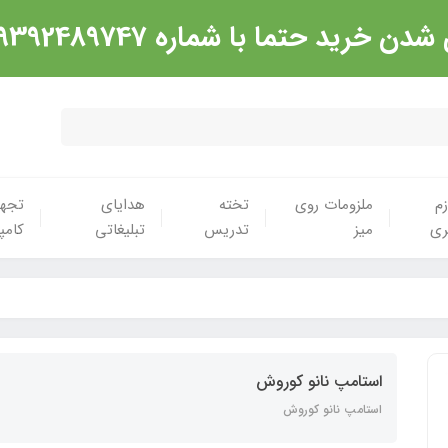
شماره 09392489747 تماس گرفته شود. ارادت
زم
ملزومات روی
تخته
هدایای
تجهی
ری
میز
تدریس
تبلیغاتی
کامپ
استامپ نانو کوروش
استامپ نانو کوروش