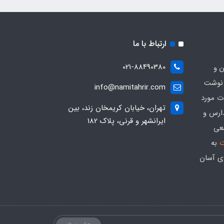
ارتباط با ما
021-88490380
ن و
 نوشت
info@namitahrir.com
ات مورد
تهران، خیابان کریمخان زند، بین
دارس و
ایرانشهر و قرنی، پلاک 182
عی
ت
به
ی آسان