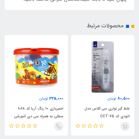
محصولات مرتبط
325,000
80,500
تومان
تومان
غلط گیر نواری سی.کلاس مدل
خمیربازی 10 رنگ آریا کد 1068
اتودی کد CCT-75
سطلی به همراه سی دی آموزشی