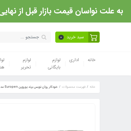
به علت نواسان قیمت بازار قبل از نهایی شدن خرید حتما با 
سبد خرید
0
خانه
اداری
لوازم
لوازم
لوا
بایگانی
تحریر
هن
خانه
فهرست محصولات
خودکار روان نویس برند یوروپن Europen مدل Banhof