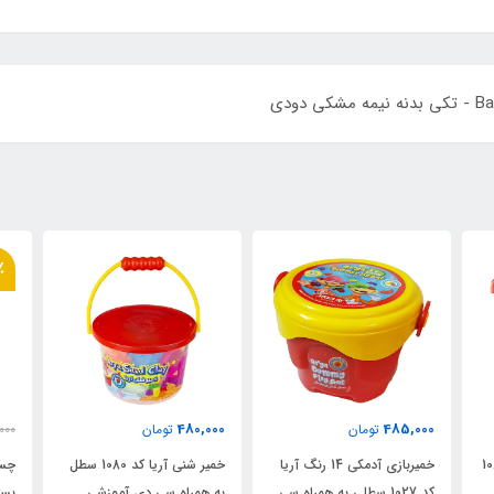
٪
480,000
485,000
تومان
تومان
000
 آریا کد 1068
خمیربازی آدمکی 14 رنگ آریا
خمیر شنی آریا کد 1080 سطل
کد 1027 سطلی به همراه سی
به همراه سی دی آموزشی
بسته 6