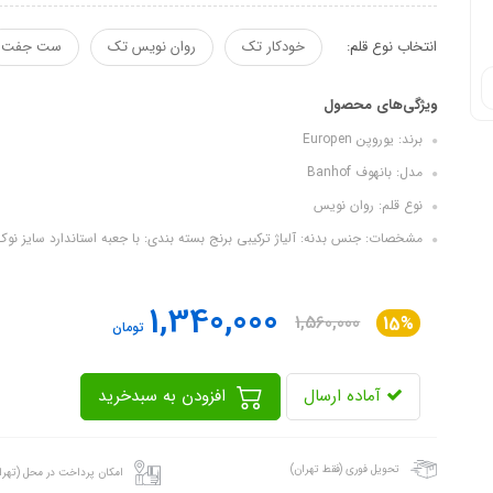
انتخاب نوع قلم:
خودکار تک
روان نویس تک
ست جفت
ویژگی‌های محصول
برند: یوروپن Europen
مدل: بانهوف Banhof
نوع قلم: روان نویس
مشخصات: جنس بدنه: آلیاژ ترکیبی برنج بسته بندی: با جعبه استاندارد سایز نوک: متوسط (M) نوع مغزی: استاندارد فلزی م
1,340,000
1,560,000
15%
تومان
آماده ارسال
افزودن به سبدخرید
تحویل فوری (فقط تهران)
امکان پرداخت در محل (تهرا