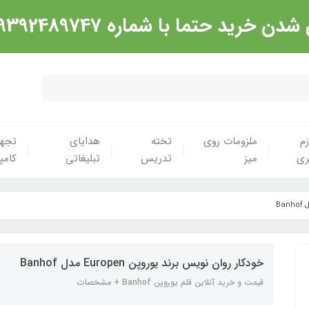
شماره 09392489747 تماس گرفته شود. ارادت
زم
ملزومات روی
تخته
هدایای
تجهی
ری
میز
تدریس
تبلیغاتی
کامپ
خودکار روان نویس برند یوروپن Europen مدل Banhof
قیمت و خرید آنلاین قلم یوروپن Banhof + مشخصات