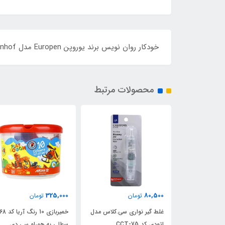
خودکار روان نویس برند یوروپن Europen مدل Banhof - تکی بدنه نیمه مشکی دودی
محصولات مرتبط
325,000
80,500
ن
تومان
تومان
انه ای آریا -
غلط گیر نواری سی.کلاس مدل
خمیربازی 10 رنگ
اتودی کد CCT-75
سطلی به همراه سی دی