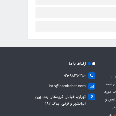
ارتباط با ما
021-88490380
ن و
 نوشت
info@namitahrir.com
ات مورد
تهران، خیابان کریمخان زند، بین
دارس و
ایرانشهر و قرنی، پلاک 182
عی
ت
به