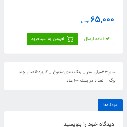
65,000
تومان
آماده ارسال
افزودن به سبدخرید
سایز:33میلی متر _ رنگ بندی:متنوع _ کاربرد:اتصال چند
برگ _ تعداد در بسته:100 عدد
دیدگاه‌ها
دیدگاه خود را بنویسید