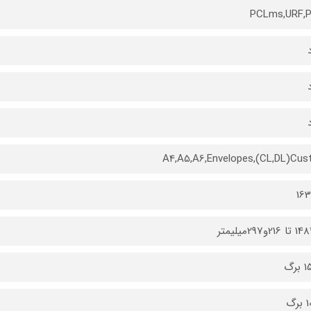
PCLms,URF,
A4,A5,A6,Envelopes,(CL,DL)Cu