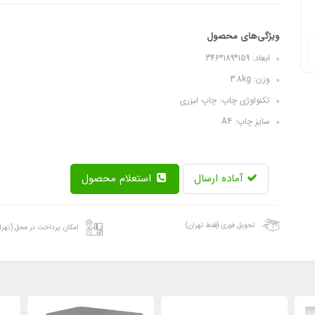
ویژگی‌های محصول
ابعاد: 159*189*346
وزن: 3.8kg
تکنولوژی چاپ: چاپ لیزری
سایز چاپ: A4
آماده ارسال
استعلام محصول
تحویل فوری (فقط تهران)
امکان پرداخت در محل (تهرا