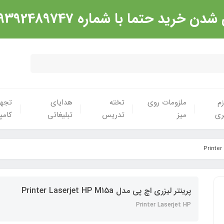
شماره 09392489747 تماس گرفته شود. ارادت
زم
ملزومات روی
تخته
هدایای
تجهی
ری
میز
تدریس
تبلیغاتی
کامپ
پرینتر لیزری اچ پی مدل Printer Laserjet HP M15a
Printer Laserjet HP