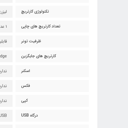
تکنولوژی کارتریچ
لیزر
تعداد کارتریچ های چاپی
1 عدد سیاه
ظرفیت تونر
قابلیت 
کارتریچ های جایگزین
idge
اسکنر
ندارد
فکس
ندارد
کپی
ندارد
درگاه USB
ed USB