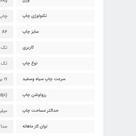
.8kg
تکنولوژی چاپ
چاپ 
سایز چاپ
A4
کاربری
تک ک
نوع چاپ
تک 
سرعت چاپ سیاه وسفید
19 برگ در دقیقه
رزولوشن چاپ
(dpi)600*600تا
حداکثر مساحت چاپ
میلیمتر 
توان کار ماهانه
حداکثر 00