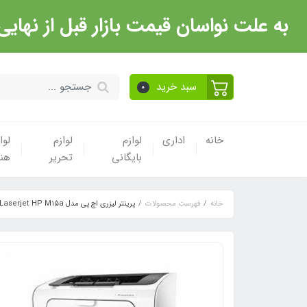
به علت نواسان قیمت بازار قبل از نهایی شدن خرید حتما با 
سبد خرید
0
خانه
اداری
لوازم
لوازم
لوا
بایگانی
تحریر
هن
خانه
فهرست محصولات
پرینتر لیزری اچ پی مدل Printer Laserjet HP M15a