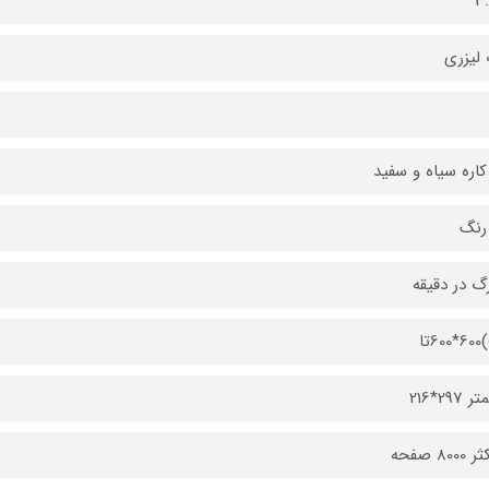
3
لیزری
اره سیاه و سفید
رنگ
297*216
80 صفحه