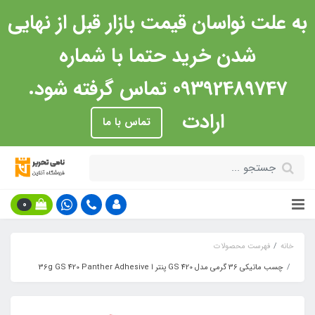
به علت نواسان قیمت بازار قبل از نهایی
شدن خرید حتما با شماره
09392489747 تماس گرفته شود.
ارادت
تماس با ما
0
خانه
فهرست محصولات
چسب ماتیکی 36 گرمی مدل GS 420 پنتر ا 36g GS 420 Panther Adhesive