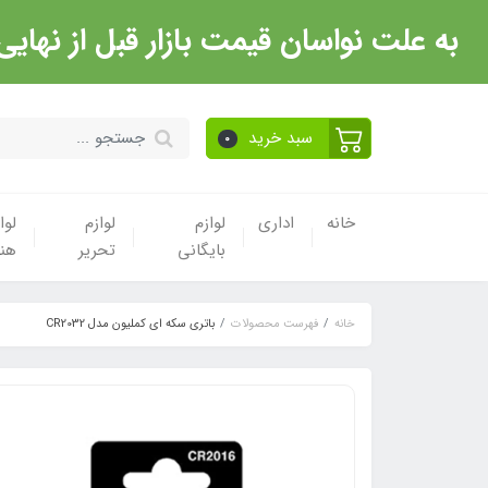
به علت نواسان قیمت بازار قبل از نهایی شدن خرید حتما با 
سبد خرید
0
خانه
اداری
لوازم
لوازم
لوا
بایگانی
تحریر
هن
خانه
فهرست محصولات
باتری سکه ای کملیون مدل CR2032