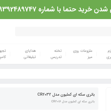
شماره 09392489747 تماس گرفته شود. ارادت
زم
ملزومات روی
تخته
هدایای
تجهی
ری
میز
تدریس
تبلیغاتی
کامپ
باتری سکه ای کملیون مدل CR2032
باتری سکه ای کملیون مدل CR2016