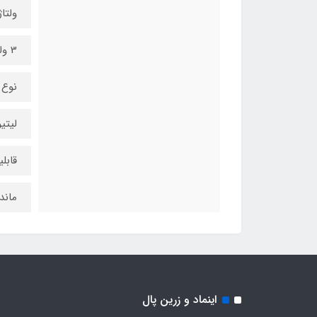
ولتاژ
3 ولت
نوع 
لیتی
قابل
ماند
اینماد و زرین پال