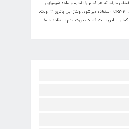
ی دارند که هر کدام با اندازه و ماده شیمیایی
به‌کار برده شده در آن طبقه‌بندی می‌شوند. باتری سکه‌ ای camelion مدل «2016» برای دستگاه‌های سازگار با باتری‌های CR2016 ، DL2016 استفاده می‌شود. ولتاژ این باتری ۳ ولت،
از نوع لیتیومی و برای ریموت، دزدگیر ماشین، ترازو، اسباب بازی، ماشین حساب ، مادربرد و… مناسب است. از ویژگی‌های باتری کملیون این ‌است ‌که در‌صورت عدم ‌استفاده تا ۱۰