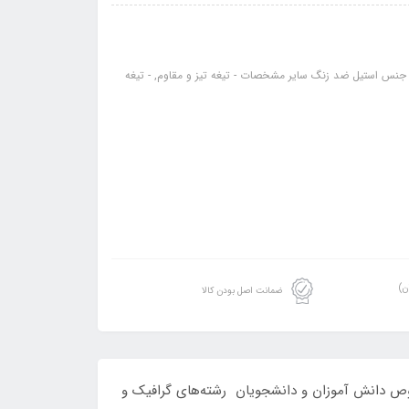
نوع ساده 9 میلی‌متری ابعاد 14.5 × 2.2 × 0.8 سانتی‌متر وزن 23 گرم جنس استیل ضد زنگ سایر مشخصات - تیغه تیز و مقاوم, - تیغه
ن)
ضمانت اصل بودن کالا
ص دانش آموزان و دانشجویان رشته‌های گرافیک و