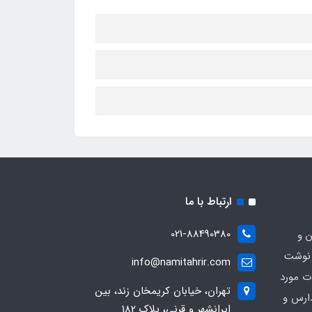
ارتباط با ما
021-88490380
ن و
 نوشت
info@namitahrir.com
ات مورد
تهران، خیابان کریمخان زند، بین
دارس و
ایرانشهر و قرنی، پلاک 182