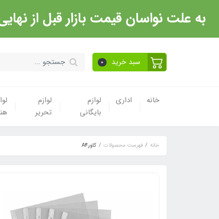
به علت نواسان قیمت بازار قبل از نهایی شدن خرید حتما با 
سبد خرید
0
خانه
اداری
لوازم
لوازم
لوا
بایگانی
تحریر
هن
خانه
فهرست محصولات
کاورA4