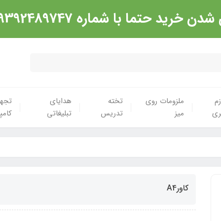
شماره 09392489747 تماس گرفته شود. ارادت
زم
ملزومات روی
تخته
هدایای
تجهی
ری
میز
تدریس
تبلیغاتی
کامپ
کاورA4