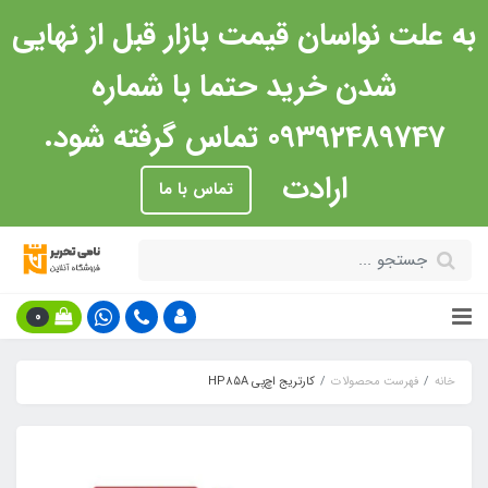
به علت نواسان قیمت بازار قبل از نهایی
شدن خرید حتما با شماره
09392489747 تماس گرفته شود.
ارادت
تماس با ما
0
خانه
فهرست محصولات
کارتریج اچ‌پی HP85A