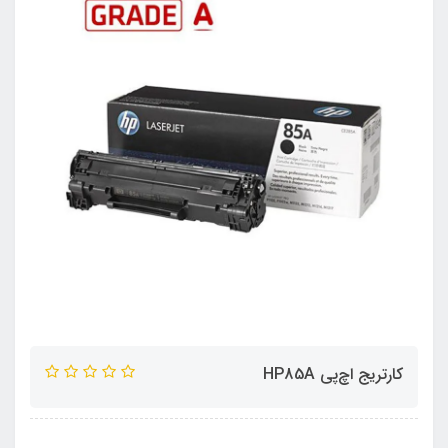
کارتریج اچ‌پی HP85A