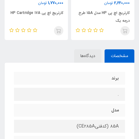
1,770,000
2,220,000
تومان
تومان
کارتریج اچ پی HP مدل 15A طرح
کارتریج اچ پی HP Cartridge 17A
درجه یک
مشخصات
دیدگاه‌ها
برند
.
مدل
85A (کدفنیCE285A)