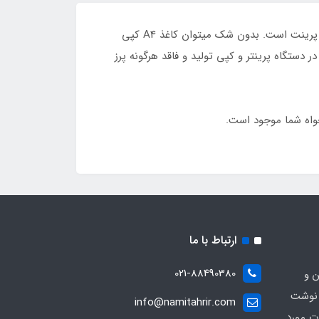
کپی مکس نامی آشنا در عرصه ی تولید کاغذ در ایران است و کاغذ a4 کپی مکس 80 گرمی جزء کاغذهای پرطرفدار برای کپی و پرینت است. بدون شک میتوان کاغذ A4 کپی
غذ کپی مکس CopiMax با بهترین کیفیت برای استفاده در دستگاه پرینتر و کپی تولید و فاقد هرگونه پرز
ارتباط با ما
021-88490380
ن و
 نوشت
info@namitahrir.com
ات مورد