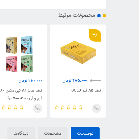
محصولات مرتبط
3٪
1,100,000
485,000
950
تومان
500,000
تومان
تومان
کاغذ A4 سل‌پرینت CELL
کاغذ A5 گلد GOLD
کاغذ سایز A4 کپی مکس 80
گرم رنگی بسته 500 برگ
توضیحات
مشخصات
دیدگاه‌ها