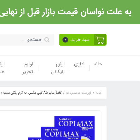
به علت نواسان قیمت بازار قبل از نهایی شدن خرید حتما با 
سبد خرید
0
خانه
اداری
لوازم
لوازم
لوا
بایگانی
تحریر
هن
خانه
فهرست محصولات
کاغذ سایز A5 کپی مکس 80 گرم رنگی بسته 500 برگ