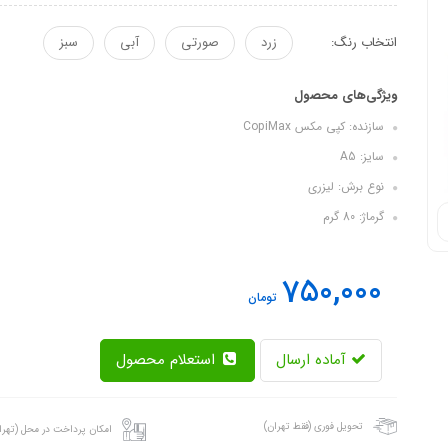
انتخاب رنگ:
زرد
صورتی
آبی
سبز
ویژگی‌های محصول
سازنده: کپی مکس CopiMax
سایز: A5
نوع برش: لیزری
گرماژ: 80 گرم
750,000
تومان
آماده ارسال
استعلام محصول
تحویل فوری (فقط تهران)
امکان پرداخت در محل (تهرا