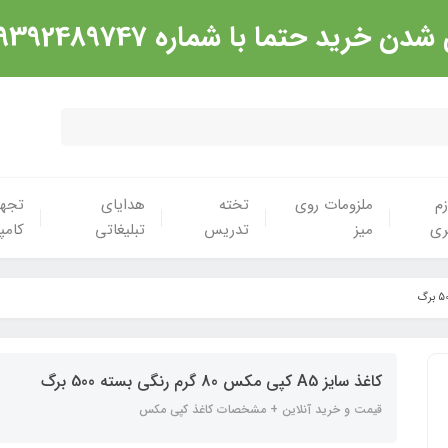
شماره 09392489747 تماس گرفته شود. ارادت
زم
ملزومات روی
تخته
هدایای
تجهی
ری
میز
تدریس
تبلیغاتی
کامپ
کاغذ سایز A5 کپی مکس 80 گرم رنگی بسته 500 برگ
قیمت و خرید آنلاین + مشخصات کاغذ کپی مکس